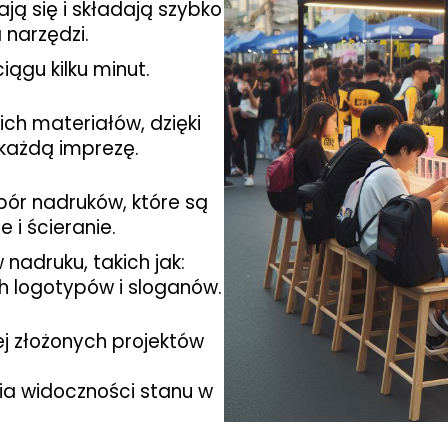
ją się i składają szybko
 narzędzi.
ągu kilku minut.
ich materiałów, dzięki
każdą imprezę.
bór nadruków, które są
i ścieranie.
adruku, takich jak:
h logotypów i sloganów.
ej złożonych projektów
ia widoczności stanu w