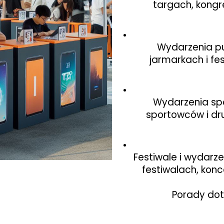
targach, kongr
Wydarzenia pu
jarmarkach i fe
Wydarzenia sp
sportowców i dru
Festiwale i wydarzen
festiwalach, konc
Porady do