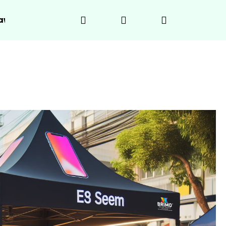
Szukaj
Zaloguj
Koszyk
awki, stoły
Warunki ochrony danych osobowych
się