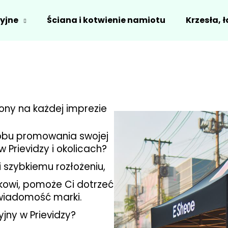
yjne
Ściana i kotwienie namiotu
Krzesła, ł
Czego szukasz?
SZUKAJ
ony na każdej imprezie
obu promowania swojej
 Prievidzy i okolicach?
 szybkiemu rozłożeniu,
kowi, pomoże Ci dotrzeć
świadomość marki.
ny w Prievidzy?