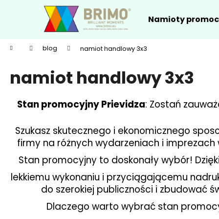
K
Przejść
do
o
Namioty promoc
treści
Z
Z
s
powrotem
powrotem
z
Home
blog
namiot handlowy 3x3
y
do sklepu
do sklepu
k
namiot handlowy 3x3
Stan promocyjny Prievidza
: Zostań zauważ
Szukasz skutecznego i ekonomicznego spos
firmy na różnych wydarzeniach i imprezach w
Stan promocyjny to doskonały wybór! Dzięki
lekkiemu wykonaniu i przyciągającemu nadru
do szerokiej publiczności i zbudować 
Dlaczego warto wybrać stan promocyj