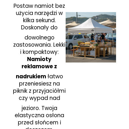
Postaw namiot bez
użycia narzędzi w
kilka sekund.
Doskonały do
dowolnego
zastosowania.
Lekki
i kompaktowy:
Namioty
reklamowe z
nadrukiem
łatwo
przeniesiesz na
piknik z przyjaciółmi
czy
wypad nad
jezioro.
Twoja
elastyczna osłona
przed słońcem i