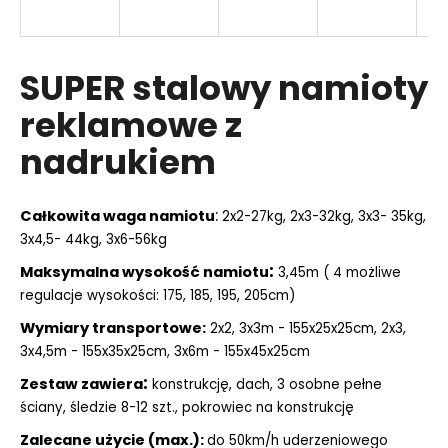
T
I
SUPER stalowy namioty
S
reklamowe z
nadrukiem
:
Całkowita waga namiotu
2x2-27kg, 2x3-32kg, 3x3- 35kg,
3x4,5- 44kg, 3x6-56kg
:
Maksymalna wysokość namiotu
3,45m ( 4 możliwe
regulacje wysokości: 175, 185, 195, 205cm)
Wymiary transportowe:
2x2, 3x3m - 155x25x25cm, 2x3,
3x4,5m - 155x35x25cm,
3x6m - 155x45x25cm
:
Zestaw zawiera
konstrukcję, dach, 3 osobne pełne
ściany, śledzie 8-12 szt., pokrowiec na konstrukcję
Zalecane użycie (max.):
do 50km/h uderzeniowego